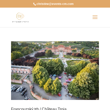
christine@events-cm.com
Francouzský trh / Château Troja