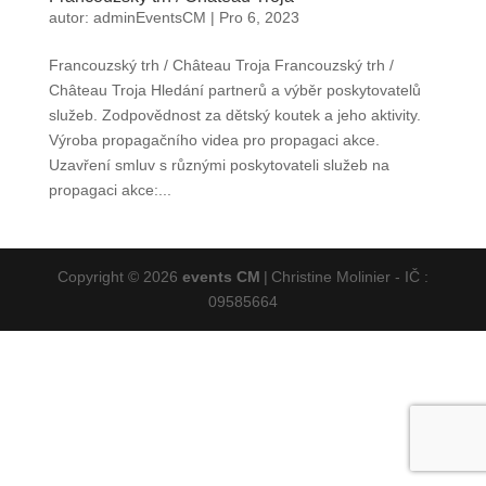
autor:
adminEventsCM
|
Pro 6, 2023
Francouzský trh / Château Troja Francouzský trh /
Château Troja Hledání partnerů a výběr poskytovatelů
služeb. Zodpovědnost za dětský koutek a jeho aktivity.
Výroba propagačního videa pro propagaci akce.
Uzavření smluv s různými poskytovateli služeb na
propagaci akce:...
Copyright © 2026
events CM
|
Christine Molinier - IČ :
09585664