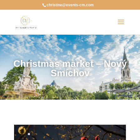
christine@events-cm.com
Christmas market – Nový
Smíchov