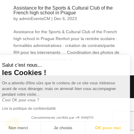
Assistance for the Sports & Cultural Club of the
French high school in Prague
by
adminEventsCM
|
Dec 6, 2023
Assistance for the Sports & Cultural Club of the French
high school in Prague Renfort pour la rentrée scolaire :
formalités administratives : création de contrats/partie
RH pour les intervenants … Coordination des photos de
classe : communication avec le...
Salut c'est nous...
les Cookies !
Copyright © 2026
events CM
|
Christine Molinier - IČ :
On a attendu d'être sûrs que le contenu de ce site vous intéresse
avant de vous déranger, mais on aimerait bien vous accompagner
09585664
pendant votre visite...
C'est OK pour vous ?
Lire la politique de confidentialité
Consentements certifiés par
Non merci
Je choisis
OK pour moi