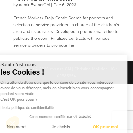
by
adminEventsCM
|
Dec 6, 2023
French Market / Troja Castle Search for partners and
selection of service providers. In charge of the children’s
area and its activities. Developed a promotional video to
publicize the event. Finalized contracts with various
service providers to promote the...
Salut c'est nous...
Copyright © 2026
events CM
|
Christine Molinier - IČ :
les Cookies !
09585664
On a attendu d'être sûrs que le contenu de ce site vous intéresse
avant de vous déranger, mais on aimerait bien vous accompagner
pendant votre visite...
C'est OK pour vous ?
Lire la politique de confidentialité
Consentements certifiés par
Non merci
Je choisis
OK pour moi