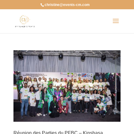
christine@events-cm.com
Réunion des Parties du PFBC – Kinshasa