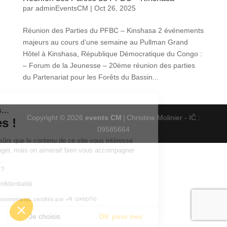
par
adminEventsCM
|
Oct 26, 2025
Réunion des Parties du PFBC – Kinshasa 2 événements
majeurs au cours d’une semaine au Pullman Grand
Hôtel à Kinshasa, République Démocratique du Congo :
– Forum de la Jeunesse – 20ème réunion des parties
du Partenariat pour les Forêts du Bassin...
'est nous...
Copyright © 2026
events CM
|
Christine Molinier - IČ :
Cookies !
09585664
endu d'être sûrs que le contenu de ce site vous intéresse
 vous déranger, mais on aimerait bien vous accompagner
otre visite...
 pour vous ?
litique de confidentialité
Consentements certifiés par
merci
Je choisis
OK pour moi