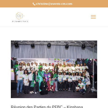
christine@events-cm.com
Réunion des Parties du PFBC – Kinshasa