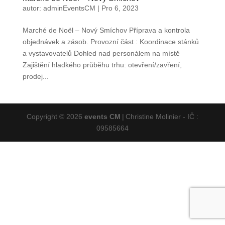
autor:
adminEventsCM
|
Pro 6, 2023
Marché de Noël – Nový Smíchov Příprava a kontrola
objednávek a zásob. Provozní část : Koordinace stánků
a vystavovatelů Dohled nad personálem na místě
Zajištění hladkého průběhu trhu: otevření/zavření,
prodej...
Copyright © 2026
events CM
|
Christine Molinier - IČ :
09585664