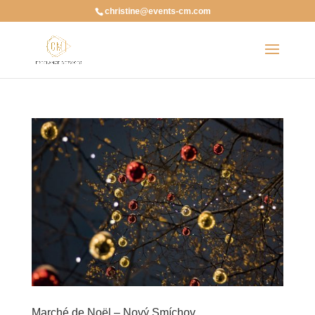
christine@events-cm.com
Marché de Noël – Nový Smíchov